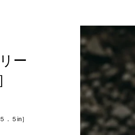
リー
］
５．５in］