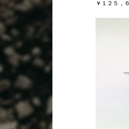
￥１２５，