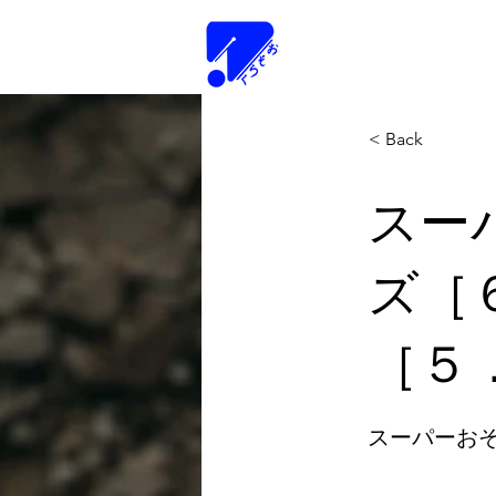
Tamako-Sc
< Back
スー
ズ［
［５．
スーパーおそ